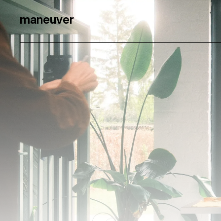
m
a
n
e
u
v
e
r